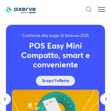
Conforme alla legge di bilancio 2025
POS Easy Mini
Compatto, smart e
conveniente
Scopri l'offerta