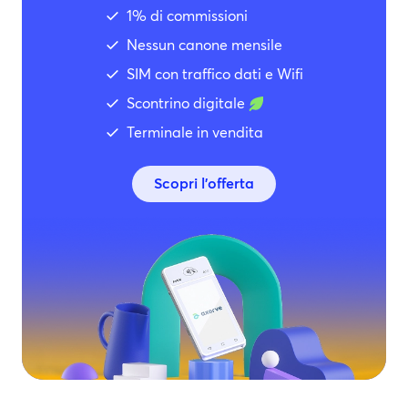
1% di commissioni
Nessun canone mensile
SIM con traffico dati e Wifi
Scontrino digitale
Terminale in vendita
Scopri l’offerta