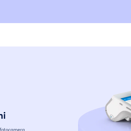
ni
 fotocamera