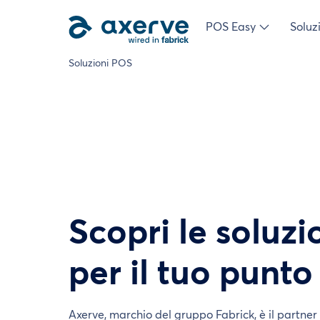
POS Easy
Soluz
Soluzioni POS
Scopri le soluz
per il tuo punto
POS Easy a commissioni
Soluzioni POS
Il POS con solo un 1% di commissioni e nessun c
L'offerta di terminali ideale per gestire tutte le
Axerve, marchio del gruppo Fabrick, è il partner 