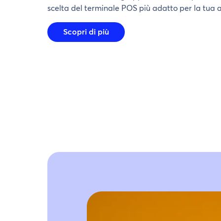
fisso.
esigenze di incasso.
scelta del terminale POS più adatto per la tua at
Scopri di più
Scopri di più
Scopri di più