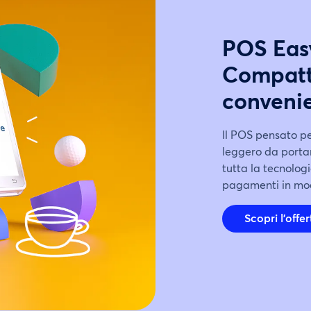
POS Eas
Compatt
conveni
Il POS pensato per
leggero da portar
tutta la tecnologi
pagamenti in mod
Scopri l’offe