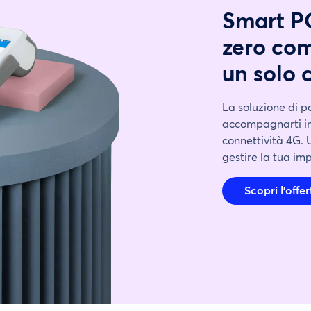
Smart P
zero com
un solo 
La soluzione di 
accompagnarti in 
connettività 4G. 
gestire la tua im
Scopri l’offe